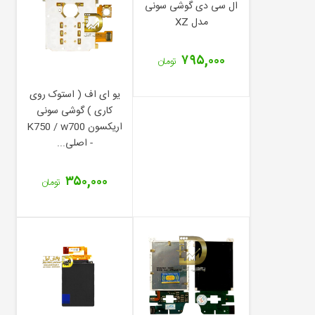
ال سی دی گوشی سونی
مدل XZ
۷۹۵,۰۰۰
تومان
یو ای اف ( استوک روی
کاری ) گوشی سونی
اریکسون K750 / w700
- اصلی...
۳۵۰,۰۰۰
تومان