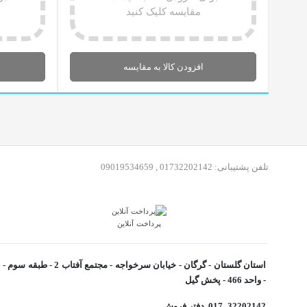
مقایسه کلیک کنید
افزودن کالا به مقایسه
تلفن پشتیبانی: 01732202142 , 09019534659
پرداخت آنلاین
- واحد 466 - پخش گیل
32202142_017 دفتر فروش