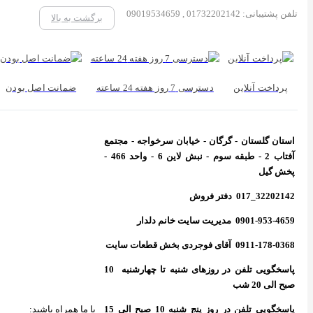
تلفن پشتیبانی: 01732202142 , 09019534659
برگشت به بالا
پرداخت آنلاین
دسترسی 7 روز هفته 24 ساعته
ضمانت اصل بودن
استان گلستان - گرگان - خیابان سرخواجه - مجتمع
آفتاب 2 - طبقه سوم - نبش لاین 6 - واحد 466 -
پخش گیل
32202142_017 دفتر فروش
0901-953-4659 مدیریت سایت خانم دلدار
0911-178-0368 آقای فوجردی بخش قطعات سایت
پاسخگویی تلفن در روزهای شنبه تا چهارشنبه 10
صبح الی 20 شب
با ما همراه باشید:
پاسخگویی تلفن در روز پنج شنبه 10 صبح الی 15