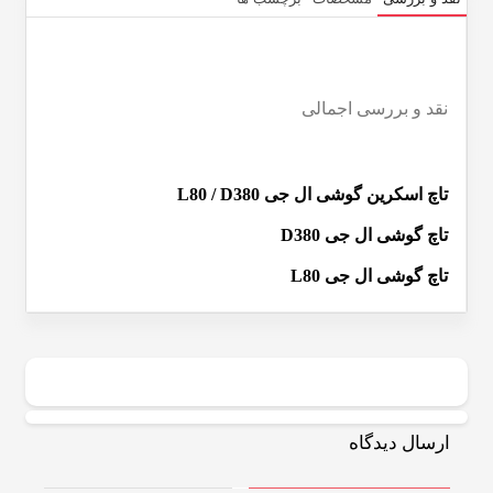
لی
 L80 / D380