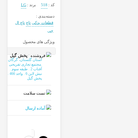
کد
:
518
برند
:
LG
دسته‌بندی
:
قطعات یدکی
تاچ
تاچ ال
جی
ویژگی های محصول
فروشنده :
پخش گیل
استان گلستان، گرگان
.مجتمع تجاری تفریحی
آفتاب 2 . طبقه سوم .
نبش لاین 6 . واحد 466 .
پخش گیل
تست سلامت
آماده ارسال