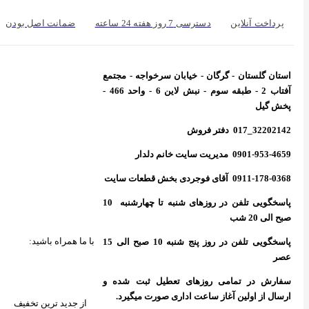
پرداخت آنلاین
دسترسی 7 روز هفته 24 ساعته
ضمانت اصل بودن
استان گلستان - گرگان - خیابان سرخواجه - مجتمع
آفتاب 2 - طبقه سوم - نبش لاین 6 - واحد 466 -
پخش گیل
32202142_017 دفتر فروش
0901-953-4659 مدیریت سایت خانم دلدار
0911-178-0368 آقای فوجردی بخش قطعات سایت
پاسخگویی تلفن در روزهای شنبه تا چهارشنبه 10
صبح الی 20 شب
با ما همراه باشید:
پاسخگویی تلفن در روز پنج شنبه 10 صبح الی 15
عصر
سفارش در تمامی روزهای تعطیل ثبت شده و
ارسال از اولین آغاز ساعت اداری صورت میگیرد.
از جدید ترین تخفیف