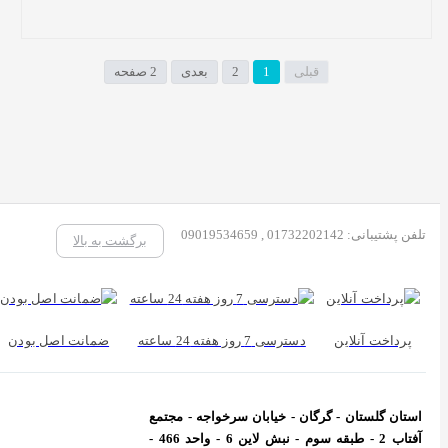
قبلی
1
2
بعدی
2 صفحه
تلفن پشتیبانی: 01732202142 , 09019534659
برگشت به بالا
پرداخت آنلاین
دسترسی 7 روز هفته 24 ساعته
ضمانت اصل بودن
استان گلستان - گرگان - خیابان سرخواجه - مجتمع
آفتاب 2 - طبقه سوم - نبش لاین 6 - واحد 466 -