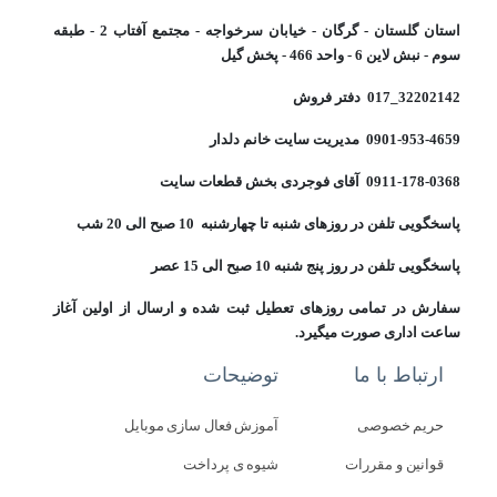
استان گلستان - گرگان - خیابان سرخواجه - مجتمع آفتاب 2 - طبقه
سوم - نبش لاین 6 - واحد 466 - پخش گیل
32202142_017 دفتر فروش
0901-953-4659 مدیریت سایت خانم دلدار
0911-178-0368 آقای فوجردی بخش قطعات سایت
پاسخگویی تلفن در روزهای شنبه تا چهارشنبه 10 صبح الی 20 شب
پاسخگویی تلفن در روز پنج شنبه 10 صبح الی 15 عصر
سفارش در تمامی روزهای تعطیل ثبت شده و ارسال از اولین آغاز
ساعت اداری صورت میگیرد.
ارتباط با ما
توضیحات
حریم خصوصی
آموزش فعال سازی موبایل
قوانین و مقررات
شیوه ی پرداخت