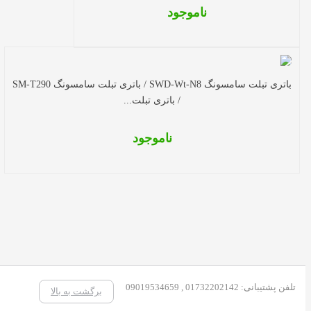
ناموجود
باتری تبلت سامسونگ SWD-Wt-N8 / باتری تبلت سامسونگ SM-T290
/ باتری تبلت...
ناموجود
تلفن پشتیبانی: 01732202142 , 09019534659
برگشت به بالا