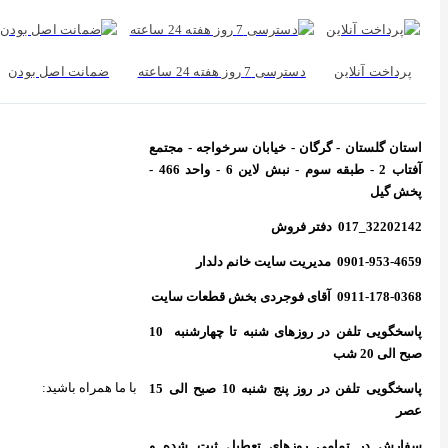
پرداخت آنلاین
دسترسی 7 روز هفته 24 ساعته
ضمانت اصل بودن
استان گلستان - گرگان - خیابان سرخواجه - مجتمع
آفتاب 2 - طبقه سوم - نبش لاین 6 - واحد 466 -
پخش گیل
32202142_017 دفتر فروش
0901-953-4659 مدیریت سایت خانم دلدار
0911-178-0368 آقای فوجردی بخش قطعات سایت
پاسخگویی تلفن در روزهای شنبه تا چهارشنبه 10
صبح الی 20 شب
با ما همراه باشید:
پاسخگویی تلفن در روز پنج شنبه 10 صبح الی 15
عصر
سفارش در تمامی روزهای تعطیل ثبت شده و