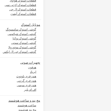
قطعات استوک هوآوی
قطعات استوک اچ تی سی
قطعات استوک ال جی
قطعات استوک آیفون
موبایل استوک
گوشی استوک سامسونگ
گوشی استوک شیائومی
گوشی استوک نوکیا
گوشی استوک سونی
گوشی استوک موتورولا
گوشی استوک جی ال ایکس
تجهیزات صوتی
هدفون
ایرپاد
هندزفری بلوتوث
هندزفری گردنی
هندزفری سیمی
اف ام پلیر
مچ بند و ساعت هوشمند
ساعت هوشمند
مچ بند هوشمند