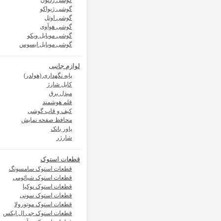
گوشی ردتون
گوشی ژیواکو
گوشی اوتل
گوشی هوآوی
گوشی موبایل ویکو
گوشی موبایل ایسوس
لوازم جانبی
پایه نگهداری (هولدر)
کابل شارژ
مبدل برق
قلم هوشمند
کیف و قاب گوشی
محافظ صفحه نمایش
پاور بانک
شارژر
قطعات استوک
قطعات استوک سامسونگ
قطعات استوک شیائومی
قطعات استوک نوکیا
قطعات استوک سونی
قطعات استوک موتورولا
قطعات استوک جی ال ایکس