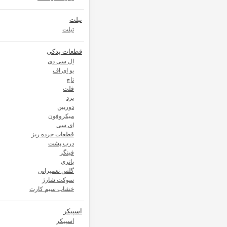
تبلت
تبلت
قطعات یدکی
ال سی دی
یو ای اف
تاچ
فلت
برد
دوربین
میکروفون
ای سی
قطعات خرده ریز
درب پشت
فینگر
باتری
گلس تعمیراتی
سوکت شارژ
خشاب سیم کارت
اسپیکر
اسپیکر