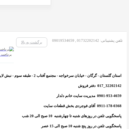
تلفن پشتیبانی: 01732202142 , 09019534659
برگشت به بالا
پرداخت آن
استان گلستان - گرگان - خیابان سرخواجه - مجتمع آفتاب 2 - طبقه سوم - نبش لاین 6 - واحد 466 - پخش گیل
32202142_017 دفتر فروش
0901-953-4659 مدیریت سایت خانم دلدار
0911-178-0368 آقای فوجردی بخش قطعات سایت
پاسخگویی تلفن در روزهای شنبه تا چهارشنبه 10 صبح الی 20 شب
پاسخگویی تلفن در روز پنج شنبه 10 صبح الی 15 عصر