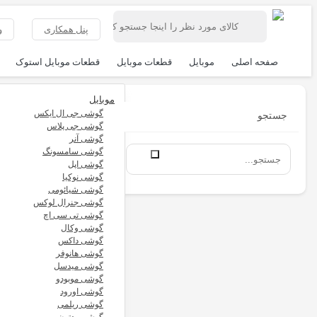
پنل همکاری
و
صفحه اصلی
موبایل
قطعات موبایل
قطعات موبایل استوک
موبایل
گوشی جی ال ایکس
جستجو
گوشی جی پلاس
گوشی آنر
گوشی سامسونگ
گوشی اپل
گوشی نوکیا
گوشی شیائومی
گوشی جنرال لوکس
گوشی تی سی اچ
گوشی وکال
گوشی داکس
گوشی هانوفر
گوشی میدسل
گوشی موبودو
گوشی اورود
گوشی ریلمی