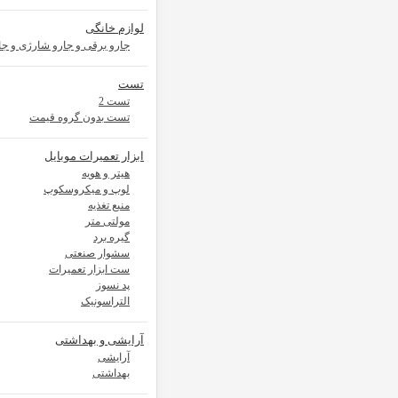
لوازم خانگی
جارو برقی و جارو شارژی و جار
تست
تست 2
تست بدون گروه قیمت
ابزار تعمیرات موبایل
هیتر و هویه
لوپ و میکروسکوپ
منبع تغذیه
مولتی متر
گیره برد
سشوار صنعتی
ست ابزار تعمیرات
پد نسوز
التراسونیک
آرایشی و بهداشتی
آرایشی
بهداشتی