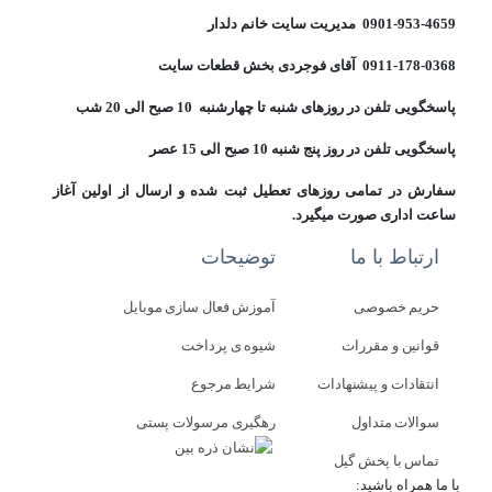
0901-953-4659 مدیریت سایت خانم دلدار
0911-178-0368 آقای فوجردی بخش قطعات سایت
پاسخگویی تلفن در روزهای شنبه تا چهارشنبه 10 صبح الی 20 شب
پاسخگویی تلفن در روز پنج شنبه 10 صبح الی 15 عصر
سفارش در تمامی روزهای تعطیل ثبت شده و ارسال از اولین آغاز
ساعت اداری صورت میگیرد.
ارتباط با ما
توضیحات
حریم خصوصی
آموزش فعال سازی موبایل
قوانین و مقررات
شیوه ی پرداخت
انتقادات و پیشنهادات
شرایط مرجوع
سوالات متداول
رهگیری مرسولات پستی
تماس با پخش گیل
با ما همراه باشید: