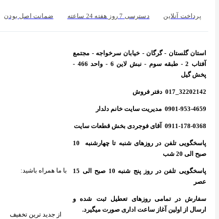
پرداخت آنلاین
دسترسی 7 روز هفته 24 ساعته
ضمانت اصل بودن
استان گلستان - گرگان - خیابان سرخواجه - مجتمع
آفتاب 2 - طبقه سوم - نبش لاین 6 - واحد 466 -
پخش گیل
32202142_017 دفتر فروش
0901-953-4659 مدیریت سایت خانم دلدار
0911-178-0368 آقای فوجردی بخش قطعات سایت
پاسخگویی تلفن در روزهای شنبه تا چهارشنبه 10
صبح الی 20 شب
با ما همراه باشید:
پاسخگویی تلفن در روز پنج شنبه 10 صبح الی 15
عصر
سفارش در تمامی روزهای تعطیل ثبت شده و
ارسال از اولین آغاز ساعت اداری صورت میگیرد.
از جدید ترین تخفیف