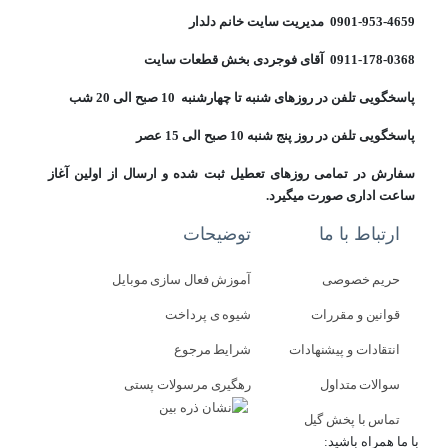
0901-953-4659 مدیریت سایت خانم دلدار
0911-178-0368 آقای فوجردی بخش قطعات سایت
پاسخگویی تلفن در روزهای شنبه تا چهارشنبه 10 صبح الی 20 شب
پاسخگویی تلفن در روز پنج شنبه 10 صبح الی 15 عصر
سفارش در تمامی روزهای تعطیل ثبت شده و ارسال از اولین آغاز
ساعت اداری صورت میگیرد.
ارتباط با ما
توضیحات
حریم خصوصی
آموزش فعال سازی موبایل
قوانین و مقررات
شیوه ی پرداخت
انتقادات و پیشنهادات
شرایط مرجوع
سوالات متداول
رهگیری مرسولات پستی
تماس با پخش گیل
با ما همراه باشید: