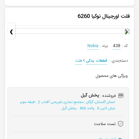
فلت اورجینال نوکیا 6260
›
‹
کد
:
438
برند
:
Nokia
دسته‌بندی
:
قطعات یدکی
فلت
ویژگی های محصول
پخش گیل
فروشنده :
استان گلستان، گرگان .مجتمع تجاری تفریحی آفتاب 2 . طبقه سوم .
نبش لاین 6 . واحد 466 . پخش گیل
تست سلامت