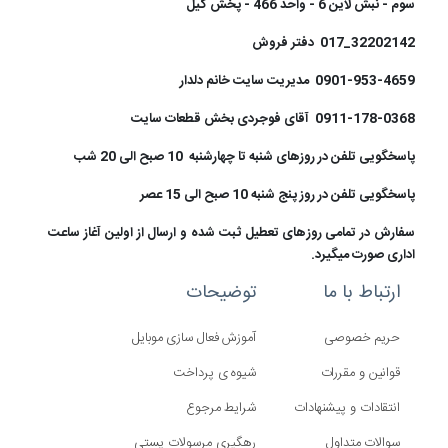
سوم - نبش لاین 6 - واحد 466 - پخش گیل
32202142_017 دفتر فروش
0901-953-4659 مدیریت سایت خانم دلدار
0911-178-0368 آقای فوجردی بخش قطعات سایت
پاسخگویی تلفن در روزهای شنبه تا چهارشنبه 10 صبح الی 20 شب
پاسخگویی تلفن در روز پنج شنبه 10 صبح الی 15 عصر
سفارش در تمامی روزهای تعطیل ثبت شده و ارسال از اولین آغاز ساعت
اداری صورت میگیرد.
ارتباط با ما
توضیحات
حریم خصوصی
آموزش فعال سازی موبایل
قوانین و مقررات
شیوه ی پرداخت
انتقادات و پیشنهادات
شرایط مرجوع
سوالات متداول
رهگیری مرسولات پستی