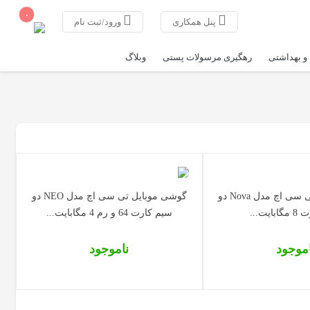
۰
پنل همکاری
ورود/ثبت نام
و بهداشتی
رهگیری مرسولات پستی
وبلاگ
گوشی موبایل تی سی اچ مدل Nova دو
گوشی موبایل تی سی اچ مدل NEO دو
ایت...
سیم‌ کارت 64 و رم 4 مگابایت...
اموجود
ناموجود