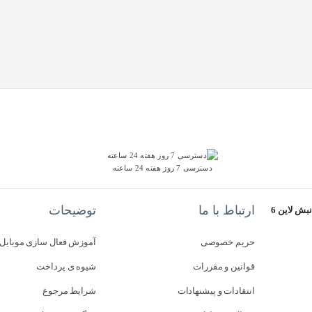
دسترسی 7 روز هفته 24 ساعته
ارتباط با ما
توضیحات
استان گلستان - گرگان - خیابان سرخواجه - مجتمع آفتاب 2 - طبقه سوم - نبش لاین 6
حریم خصوصی
آموزش فعال سازی موبایل
قوانین و مقررات
شیوه ی پرداخت
انتقادات و پیشنهادات
شرایط مرجوع