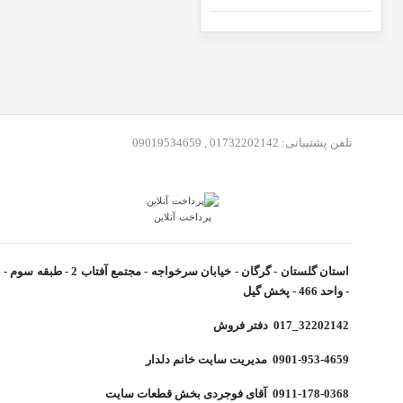
تلفن پشتیبانی: 01732202142 , 09019534659
پرداخت آنلاین
- واحد 466 - پخش گیل
32202142_017 دفتر فروش
0901-953-4659 مدیریت سایت خانم دلدار
0911-178-0368 آقای فوجردی بخش قطعات سایت