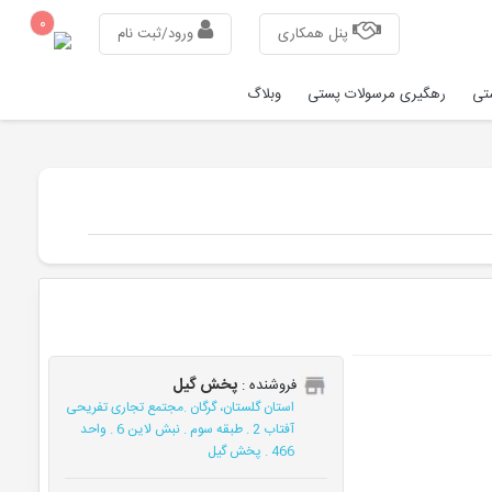
۰
پنل همکاری
ورود/ثبت نام
شتی
رهگیری مرسولات پستی
وبلاگ
پخش گیل
فروشنده :
استان گلستان، گرگان .مجتمع تجاری تفریحی
آفتاب 2 . طبقه سوم . نبش لاین 6 . واحد
466 . پخش گیل