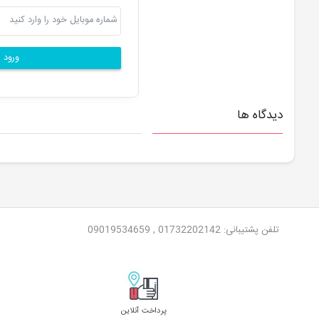
ورود ی
دیدگاه ها
تلفن پشتیبانی: 01732202142 , 09019534659
پرداخت آنلاین