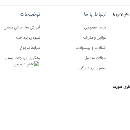
ارتباط با ما
توضیحات
استان گلستان - گرگان - خیابان سرخواجه - مجتمع آفتاب 2 - طبقه سوم - نبش لاین 6
حریم خصوصی
آموزش فعال سازی موبایل
قوانین و مقررات
شیوه ی پرداخت
انتقادات و پیشنهادات
شرایط مرجوع
سوالات متداول
رهگیری مرسولات پستی
تماس با پخش گیل
داری صورت