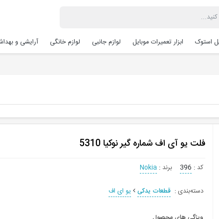
یل استوک
ابزار تعمیرات موبایل
لوازم جانبی
لوازم خانگی
آرایشی و بهدا
فلت یو آی اف شماره گیر نوکیا 5310
کد
:
396
برند
:
Nokia
دسته‌بندی
:
قطعات یدکی
یو ای اف
ویژگی های محصول