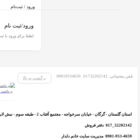
ورود / ثبت‌نام
ورود/ثبت نام
لطفا برای ورود یا ثب
تلفن پشتیبانی: 01732202142 , 09019534659
برگشت به بالا
پرداخت آن
استان گلستان - گرگان - خیابان سرخواجه - مجتمع آفتاب 2 - طبقه سوم - نبش لاین 6 - واحد 466 - پخش گیل
32202142_017 دفتر فروش
0901-953-4659 مدیریت سایت خانم دلدار