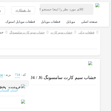
پنل همکاری
و
صفحه اصلی
موبایل
قطعات موبایل
قطعات موبایل استوک
خشا
قطعات یدکی
خشاب سیم کارت
خشاب سیم کارت سامسونگ
کد
:
734
برند
:
ng
خشاب سیم کارت سامسونگ J4 / J6
فروشنده :
پخش
استان گلستان، گرگان .مجتمع