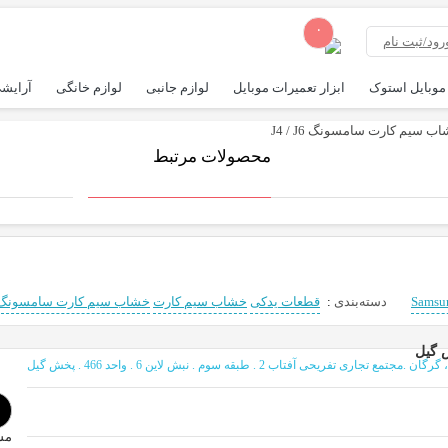
۰
رود/ثبت نام
موبایل استوک
ابزار تعمیرات موبایل
لوازم جانبی
لوازم خانگی
آرایشی
ب سیم کارت سامسونگ J4 / J6
محصولات مرتبط
Samsu
دسته‌بندی
:
قطعات یدکی
خشاب سیم کارت
خشاب سیم کارت سامسونگ
 گیل
 تجاری تفریحی آفتاب 2 . طبقه سوم . نبش لاین 6 . واحد 466 . پخش گیل
مش