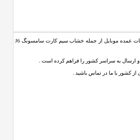
گوشی ها ی سامسونگ J4 و سامسونگ J6 بسیار پر فروش بوده اند به همین دلیل فروشگاه پخش گیل لازم دانسته تا قطعات عمده موبایل از جمله خشاب سیم کارت سامسونگ J6 و
 ارسال به سراسر کشور را فراهم کرده است .
از کشور با ما در تماس باشید .