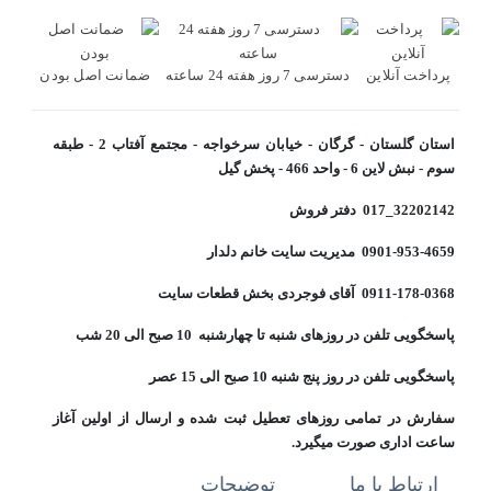
پرداخت آنلاین
دسترسی 7 روز هفته 24 ساعته
ضمانت اصل بودن
استان گلستان - گرگان - خیابان سرخواجه - مجتمع آفتاب 2 - طبقه
سوم - نبش لاین 6 - واحد 466 - پخش گیل
32202142_017 دفتر فروش
0901-953-4659 مدیریت سایت خانم دلدار
0911-178-0368 آقای فوجردی بخش قطعات سایت
پاسخگویی تلفن در روزهای شنبه تا چهارشنبه 10 صبح الی 20 شب
پاسخگویی تلفن در روز پنج شنبه 10 صبح الی 15 عصر
سفارش در تمامی روزهای تعطیل ثبت شده و ارسال از اولین آغاز
ساعت اداری صورت میگیرد.
ارتباط با ما
توضیحات