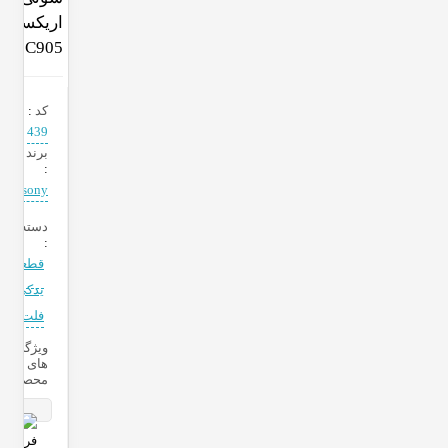
اریکسون
C905
کد
:
439
برند
:
sony
دسته‌بندی
:
قطعات
یدکی
فلت
ویژگی
های
محصول
فروشنده