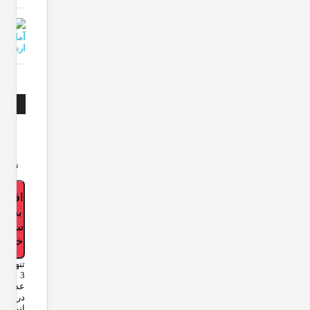
آماده
ارسال
فلت
۳۰۰,۰۰۰
تومان
افزودن
به
سبد
خرید
تنها
3
عدد
در
انبار.