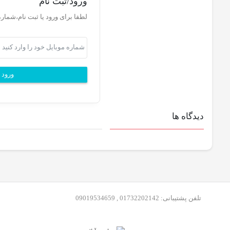
ورود/ثبت نام
لطفا برای ورود یا ثبت نام،شماره
ورود ی
دیدگاه ها
تلفن پشتیبانی: 01732202142 , 09019534659