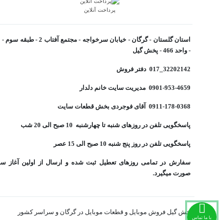
پرداخت آنلاین
- واحد 466 - پخش گیل
32202142_017 دفتر فروش
0901-953-4659 مدیریت سایت خانم دلدار
0911-178-0368 آقای فوجردی بخش قطعات سایت
پاسخگویی تلفن در روزهای شنبه تا چهارشنبه 10 صبح الی 20 شب
پاسخگویی تلفن در روز پنج شنبه 10 صبح الی 15 عصر
سفارش در تمامی روزهای تعطیل ثبت شده و ارسال از اولین آغاز س
صورت میگیرد.
پخش گیل فروش موبایل و قطعات موبایل در گرگان و سراسر کشور
با ما تماس