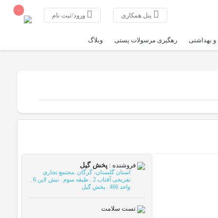
۰
پنل همکاری
ورود/ثبت نام
و بهداشتی
رهگیری مرسولات پستی
وبلاگ
فروشنده :
پخش گیل
استان گلستان، گرگان .مجتمع تجاری
تفریحی آفتاب 2 . طبقه سوم . نبش لاین 6 .
واحد 466 . پخش گیل
تست سلامت