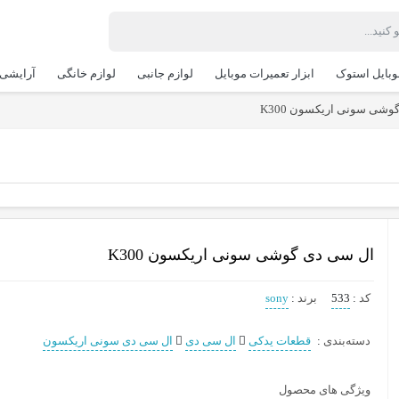
وبایل استوک
ابزار تعمیرات موبایل
لوازم جانبی
لوازم خانگی
آرایشی 
شی سونی اریکسون K300
ال سی دی گوشی سونی اریکسون K300
کد
:
533
برند
:
sony
دسته‌بندی
:
قطعات یدکی
ال سی دی
ال سی دی سونی اریکسون
ویژگی های محصول