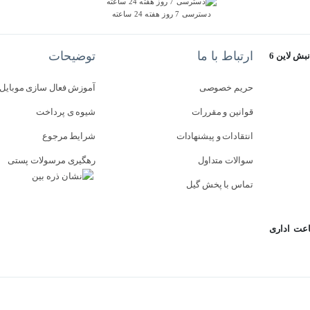
دسترسی 7 روز هفته 24 ساعته
ارتباط با ما
توضیحات
استان گلستان - گرگان - خیابان سرخواجه - مجتمع آفتاب 2 - طبقه سوم - نبش لاین 6
حریم خصوصی
آموزش فعال سازی موبایل
قوانین و مقررات
شیوه ی پرداخت
انتقادات و پیشنهادات
شرایط مرجوع
سوالات متداول
رهگیری مرسولات پستی
تماس با پخش گیل
اعت اداری